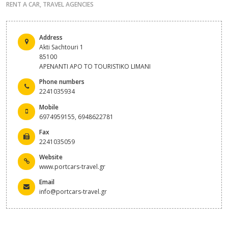
RENT A CAR
,
TRAVEL AGENCIES
Address
Akti Sachtouri 1
85100
APENANTI APO TO TOURISTIKO LIMANI
Phone numbers
2241035934
Mobile
6974959155, 6948622781
Fax
2241035059
Website
www.portcars-travel.gr
Email
info@portcars-travel.gr