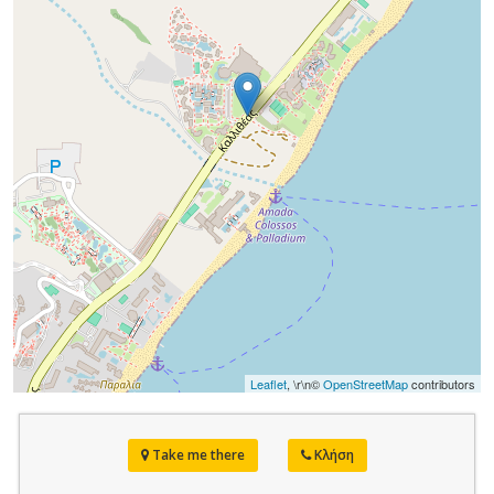
Leaflet
, \r\n©
OpenStreetMap
contributors
Take me there
Κλήση