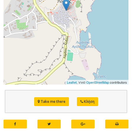
Leaflet
, \r\n©
OpenStreetMap
contributors
Take me there
Κλήση