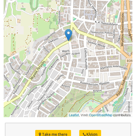
Leaflet
, \r\n©
OpenStreetMap
contributors
Take me there
Κλήση