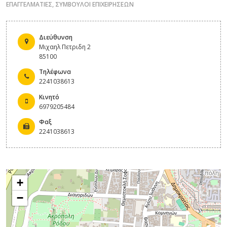
ΕΠΑΓΓΕΛΜΑΤΙΕΣ
,
ΣΥΜΒΟΥΛΟΙ ΕΠΙΧΕΙΡΗΣΕΩΝ
Διεύθυνση
Μιχαηλ Πετριδη 2
85100
Τηλέφωνα
2241038613
Κινητό
6979205484
Φαξ
2241038613
+
−