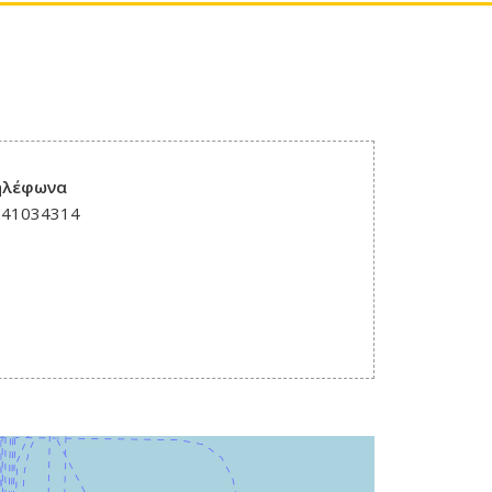
ηλέφωνα
241034314