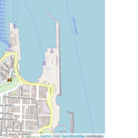
Leaflet
, \r\n©
OpenStreetMap
contributors