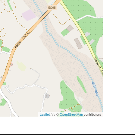
Leaflet
, \r\n©
OpenStreetMap
contributors