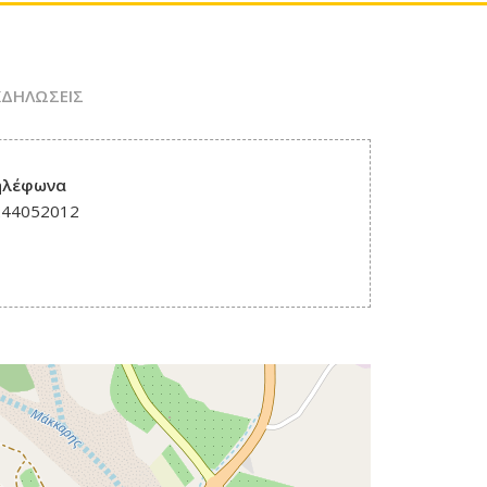
ΚΔΗΛΩΣΕΙΣ
ηλέφωνα
244052012