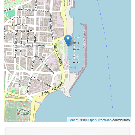
Leaflet
, \r\n©
OpenStreetMap
contributors