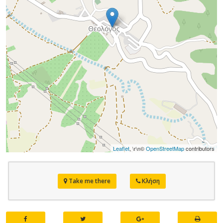
Leaflet
, \r\n©
OpenStreetMap
contributors
Take me there
Κλήση