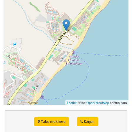
Leaflet
, \r\n©
OpenStreetMap
contributors
Take me there
Κλήση