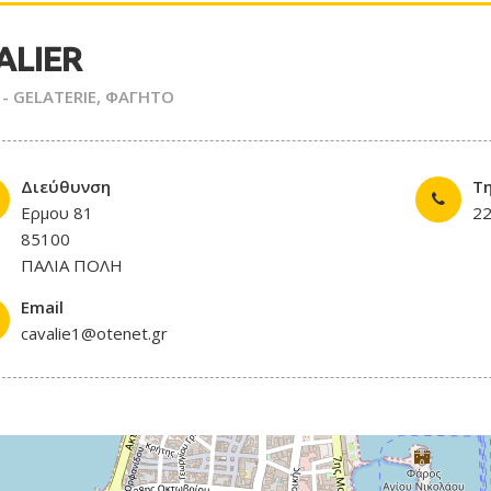
ALIER
- GELATERIE
,
ΦΑΓΗΤΟ
Διεύθυνση
Τ
Ερμου 81
2
85100
ΠΑΛΙΑ ΠΟΛΗ
Email
cavalie1@otenet.gr