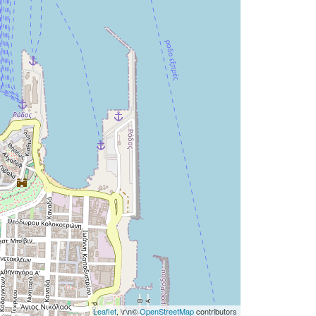
Leaflet
, \r\n©
OpenStreetMap
contributors