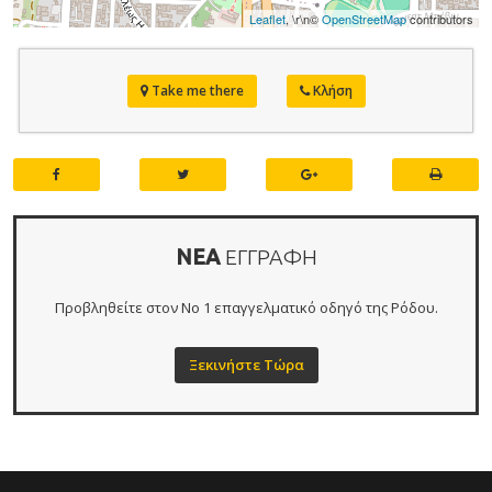
Leaflet
, \r\n©
OpenStreetMap
contributors
Take me there
Κλήση
ΝΕΑ
ΕΓΓΡΑΦΗ
Προβληθείτε στον Νο 1 επαγγελματικό οδηγό της Ρόδου.
Ξεκινήστε Τώρα