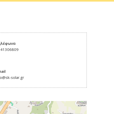
ηλέφωνα
241306809
ail
fo@sk-solar.gr