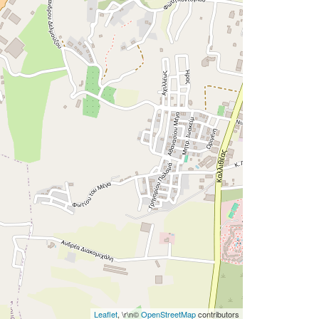
Leaflet
, \r\n©
OpenStreetMap
contributors