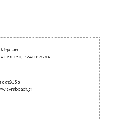
ηλέφωνα
241090150, 2241096284
στοσελίδα
w.avrabeach.gr