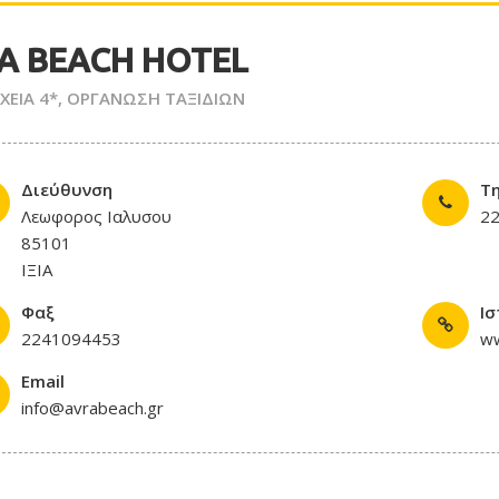
A BEACH HOTEL
ΕΙΑ 4*
,
ΟΡΓΑΝΩΣΗ ΤΑΞΙΔΙΩΝ
Διεύθυνση
Τ
Λεωφορος Ιαλυσου
2
85101
ΙΞΙΑ
Φαξ
Ι
2241094453
ww
Email
info@avrabeach.gr