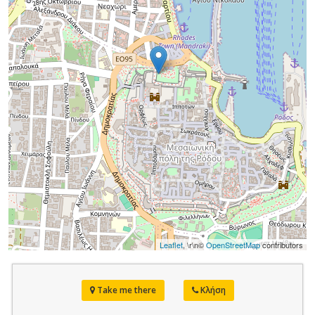
Leaflet
, \r\n©
OpenStreetMap
contributors
Take me there
Κλήση