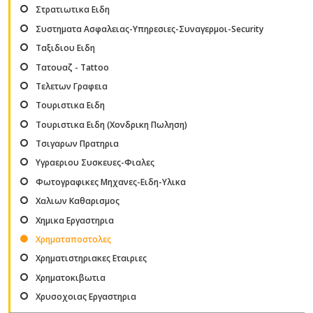
Στρατιωτικα Ειδη
Συστηματα Ασφαλειας-Υπηρεσιες-Συναγερμοι-Security
Ταξιδιου Ειδη
Τατουαζ - Tattoo
Τελετων Γραφεια
Τουριστικα Ειδη
Τουριστικα Ειδη (Χονδρικη Πωληση)
Τσιγαρων Πρατηρια
Υγραεριου Συσκευες-Φιαλες
Φωτογραφικες Μηχανες-Ειδη-Υλικα
Χαλιων Καθαρισμος
Χημικα Εργαστηρια
Χρηματαποστολες
Χρηματιστηριακες Εταιριες
Χρηματοκιβωτια
Χρυσοχοιας Εργαστηρια