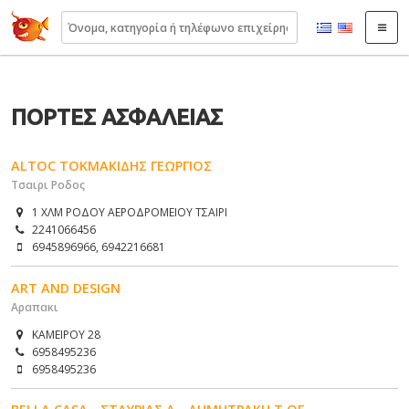
22410.gr
ΠΟΡΤΕΣ ΑΣΦΑΛΕΙΑΣ
ALTOC ΤΟΚΜΑΚΙΔΗΣ ΓΕΩΡΓΙΟΣ
Τσαιρι Ροδος
1 ΧΛΜ ΡΟΔΟΥ ΑΕΡΟΔΡΟΜΕΙΟΥ ΤΣΑΙΡΙ
2241066456
6945896966, 6942216681
ART AND DESIGN
Αραπακι
ΚΑΜΕΙΡΟΥ 28
6958495236
6958495236