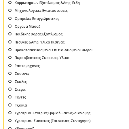
Κομμωτηριων Εξοπλισμος &Amp; Ειδη
Μηχανολογικες Εγκαταστασεις
Ομπρελες Επαγγελματικες
Οργανα Μασαζ
Παιδικης Χαρας Εξοπλισμος
Πισινες &Amp; Υλικα Πισινας
Προκατασκευασμενα Σπιτια-Λυομενοι Χωροι
Πυροσβεστικες Συσκευες-Υλικα
Ραπτομηχανες
Σαουνες
Σκαλες
Στεγες
Τεντες
Τζακια
Υγραεριου Εταιριες Εμφιαλωσεως-Διανομης
Υγραεριου Συσκευες (Επισκευες-Συντηρηση)
Υδρομασαζ