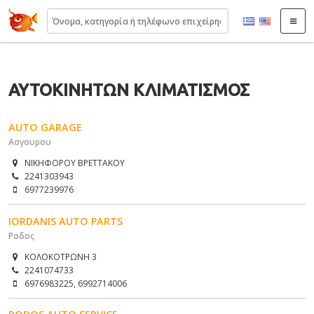
22410.gr
ΑΥΤΟΚΙΝΗΤΩΝ ΚΛΙΜΑΤΙΣΜΟΣ
AUTO GARAGE
Ασγουρου
ΝΙΚΗΦΟΡΟΥ ΒΡΕΤΤΑΚΟΥ
2241303943
6977239976
IORDANIS AUTO PARTS
Ροδος
ΚΟΛΟΚΟΤΡΩΝΗ 3
2241074733
6976983225, 6992714006