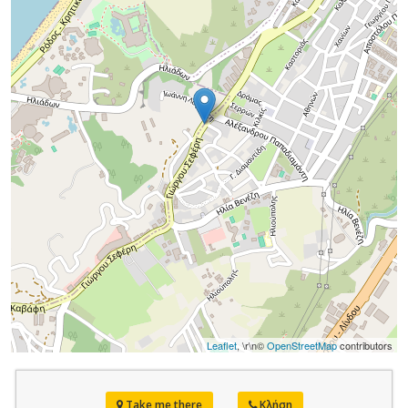
Leaflet
, \r\n©
OpenStreetMap
contributors
Take me there
Κλήση