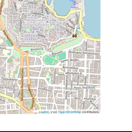
Leaflet
, \r\n©
OpenStreetMap
contributors