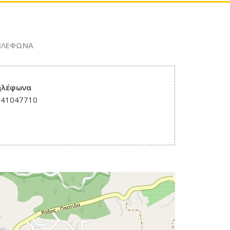
ΤΗΛΕΦΩΝΑ
ηλέφωνα
241047710