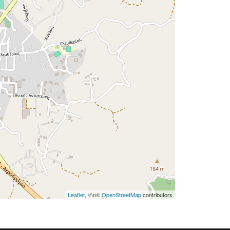
Leaflet
, \r\n©
OpenStreetMap
contributors