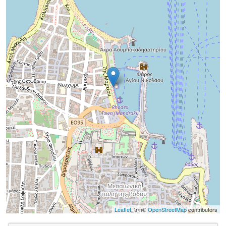
Leaflet
, \r\n©
OpenStreetMap
contributors