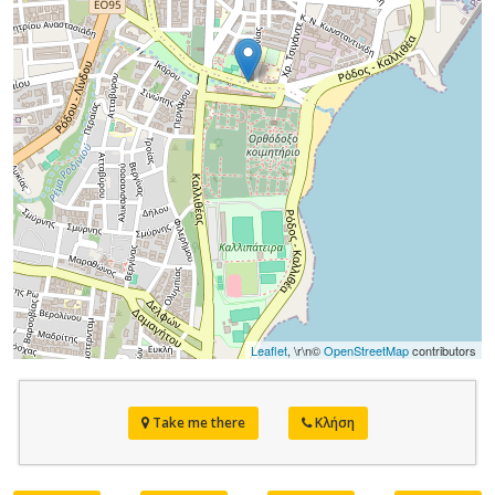
Leaflet
, \r\n©
OpenStreetMap
contributors
Take me there
Κλήση