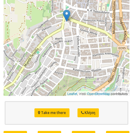
Leaflet
, \r\n©
OpenStreetMap
contributors
Take me there
Κλήση