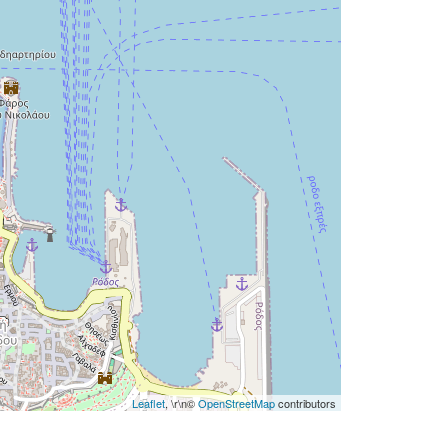
Leaflet
, \r\n©
OpenStreetMap
contributors