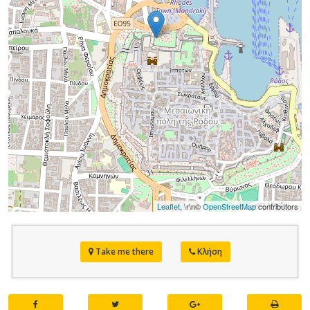
Leaflet
, \r\n©
OpenStreetMap
contributors
Take me there
Κλήση